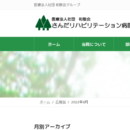
コ
ナ
医療法人社団 和敬会グループ
ン
ビ
テ
ゲ
ン
ー
ツ
シ
へ
ョ
ス
ン
ホーム
当院について
部
キ
に
ッ
移
プ
動
ホーム
広報誌
2022年8月
月別アーカイブ