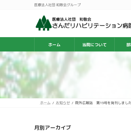
コ
ナ
医療法人社団 和敬会グループ
ン
ビ
テ
ゲ
ン
ー
ツ
シ
へ
ョ
ス
ン
ホーム
当院について
部
キ
に
ッ
移
プ
動
ホーム
お知らせ
院外広報誌 第19号を発刊しまし
月別アーカイブ